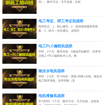
间）。教学方法：天天实操，全程
电工考证、焊工考证实战班
报考亮点：1，精心辅导。2，提供精准题库和答
案。3，助力一次性通过。适用对
电工PLC编程实战班
学时：2个月。教学目标：0基础开始教学，培养专
业电工+PLC编程技术人员。教
物业水电实战班
学时：2-3月。学习内容：强电+弱电+水电。物业水
电工既学强电，也学弱电（安
电机维修实战班
学习时间：1个月。教学方法：天天实操，全程实