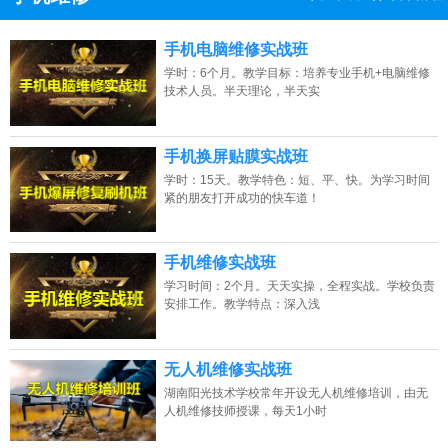
13807313137
点击免费咨询电话：
手机电脑维修实战班
学时：6个月。教学目标：培养专业手机+电脑维修
技术人员。半天理论，半天实
手机换屏贴膜实战班
学时：15天。教学特色：短、平、快。为学习时间
紧的朋友打开成功的快车道！
手机维修实战班
学习时间：2个月。天天实操，全程实战。学校负责
安排工作。教学特点：深入浅
无人机维修实战班
湖南阳光技术学校常年开设无人机维修培训，由无
人机维修技师授课，每天1小时