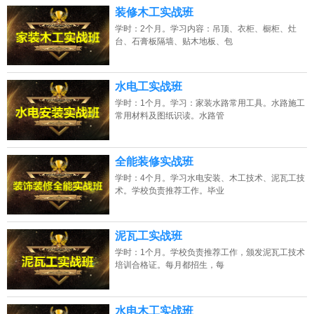
13807313137
点击免费咨询电话：
装修木工实战班
学时：2个月。学习内容：吊顶、衣柜、橱柜、灶
台、石膏板隔墙、贴木地板、包
水电工实战班
学时：1个月。学习：家装水路常用工具。水路施工
常用材料及图纸识读。水路管
全能装修实战班
学时：4个月。学习水电安装、木工技术、泥瓦工技
术。学校负责推荐工作。毕业
泥瓦工实战班
学时：1个月。学校负责推荐工作，颁发泥瓦工技术
培训合格证。每月都招生，每
水电木工实战班