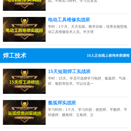
战。不限实习材料。学习交直流
电动工具维修实战班
学时：1个月。天天实操。教学目标：培养全能型电
动工具维修技术人员。半天理
焊工技术
9人正在线上咨询本类课程
13807313137
点击免费咨询电话：
15天短期焊工实战班
学时：15天。学员可选择学习电焊、氩弧焊、气保
焊、氧割等技术。可以任选一
氩弧焊实战班
学习时间：1个月。学习内容：摇把焊、平敷焊、平
对接焊、横角焊、立角焊、立