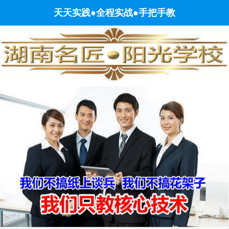
电
电工培训班
天天实践●全程实战●手把手教
工
考
证
培
训,
湖
南
长
沙
电
工
学
校,
焊
工
培
训
学
校