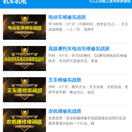
机车机电
6人正在线上咨询本类课程
13807313137
点击免费咨询电话：
电动车维修实战班
学习时间：1个月（不限时间，包学会为止）。天天
实战维修，一人一车，老师手
高级摩托车电动车维修实战班
学时：4个月。学习G4摩托、G3摩托和电动车维修
技术。学完即可直接开店。零基
叉车维修实战班
学时：2个月。教学方法：天天实操，全程实战，老
师手把手教，教会为止。创业
农机维修实战班
发展前景：农业机械维修市场是随着农业现代化发
展而逐渐兴起的一个行业。随