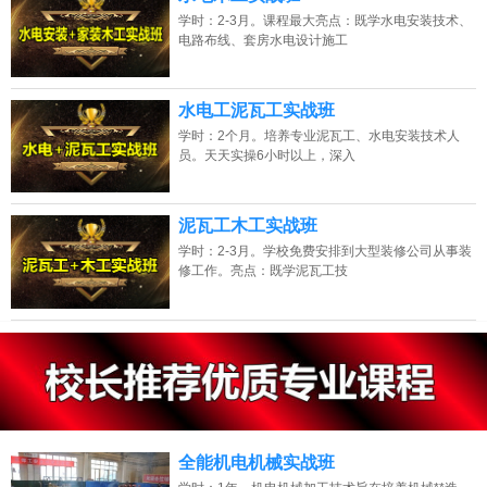
学时：2-3月。课程最大亮点：既学水电安装技术、
电路布线、套房水电设计施工
水电工泥瓦工实战班
学时：2个月。培养专业泥瓦工、水电安装技术人
员。天天实操6小时以上，深入
泥瓦工木工实战班
学时：2-3月。学校免费安排到大型装修公司从事装
修工作。亮点：既学泥瓦工技
13807313137
点击免费咨询电话：
全能机电机械实战班