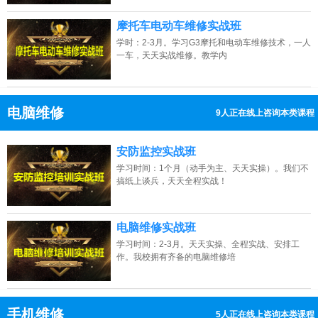
摩托车电动车维修实战班
学时：2-3月。学习G3摩托和电动车维修技术，一人
一车，天天实战维修。教学内
电脑维修
9人正在线上咨询本类课程
13807313137
点击免费咨询电话：
安防监控实战班
学习时间：1个月（动手为主、天天实操）。我们不
搞纸上谈兵，天天全程实战！
电脑维修实战班
学习时间：2-3月。天天实操、全程实战、安排工
作。我校拥有齐备的电脑维修培
手机维修
6人正在线上咨询本类课程