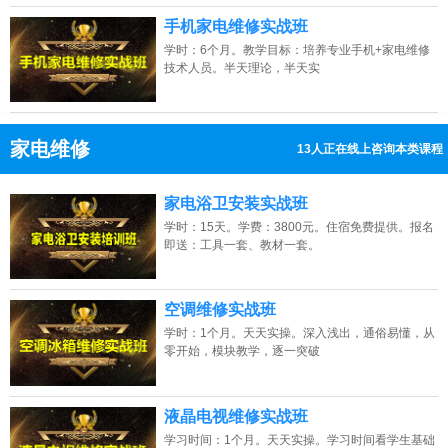
手机家电维修实战班
学时：6个月。教学目标：培养专业手机+家电维修
技术人员。半天理论，半天实
家电维修
13人正在线上咨询本类课程
13807313137
点击免费咨询电话：
家电浴卫安装实战班
学时：15天。学费：3800元。住宿免费提供。报名
即送：工具一套、教材一套。
空调维修实战班
学时：1个月。天天实操。深入浅出，通俗易懂，从
零开始，模块教学，逐一突破
液晶电视维修实战班
学习时间：1个月。天天实操。学习时间看学生基础